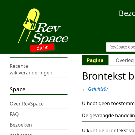
Bez
dicht
Pagina
Overleg
Recente
Brontekst b
wikiveranderingen
Space
←
Geluidz0r
U hebt geen toestemmi
Over RevSpace
FAQ
De gevraagde handelin
Bezoeken
U kunt de brontekst va