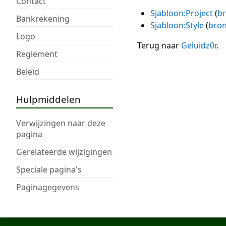
Contact
Sjabloon:Project
(
br
Bankrekening
Sjabloon:Style
(
bron
Logo
Terug naar
Geluidz0r
.
Reglement
Beleid
Hulpmiddelen
Verwijzingen naar deze
pagina
Gerelateerde wijzigingen
Speciale pagina's
Paginagegevens