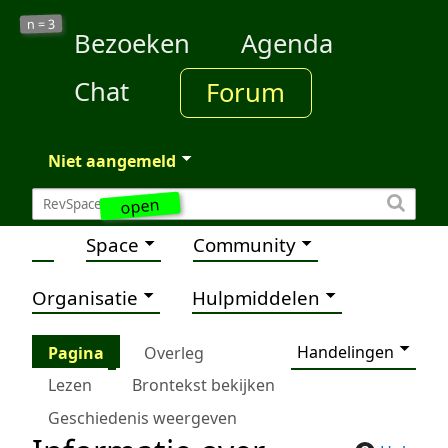
3
n =
Bezoeken
Agenda
Chat
Forum
Niet aangemeld
open
Space
Community
Organisatie
Hulpmiddelen
Handelingen
Pagina
Overleg
Lezen
Brontekst bekijken
Geschiedenis weergeven