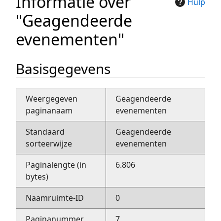
Informatie over
Hulp
"Geagendeerde
evenementen"
Basisgegevens
Weergegeven
Geagendeerde
paginanaam
evenementen
Standaard
Geagendeerde
sorteerwijze
evenementen
Paginalengte (in
6.806
bytes)
Naamruimte-ID
0
Paginanummer
7