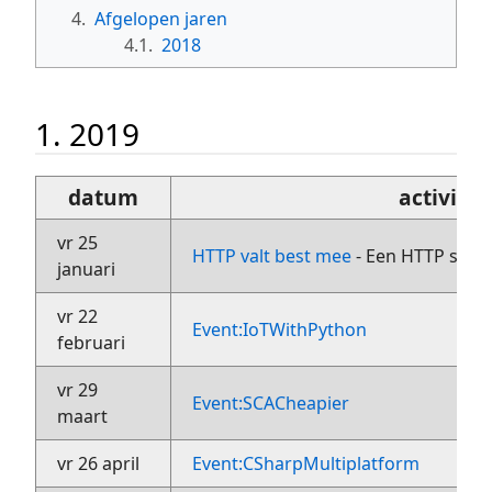
4.
Afgelopen jaren
4.1.
2018
1. 2019
datum
activitei
vr 25
HTTP valt best mee
- Een HTTP serve
januari
vr 22
Event:IoTWithPython
februari
vr 29
Event:SCACheapier
maart
vr 26 april
Event:CSharpMultiplatform