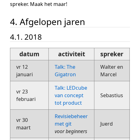
spreker. Maak het maar!
4. Afgelopen jaren
4.1. 2018
datum
activiteit
spreker
or
vr 12
Talk: The
Walter en
B
januari
Gigatron
Marcel
Talk: LEDcube
vr 23
van concept
Sebastius
?
februari
tot product
Revisiebeheer
vr 30
met git
Juerd
S
maart
voor beginners