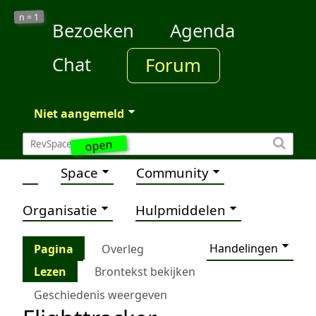
1
n =
Bezoeken
Agenda
Chat
Forum
Niet aangemeld
open
Space
Community
Organisatie
Hulpmiddelen
Handelingen
Pagina
Overleg
Lezen
Brontekst bekijken
Geschiedenis weergeven