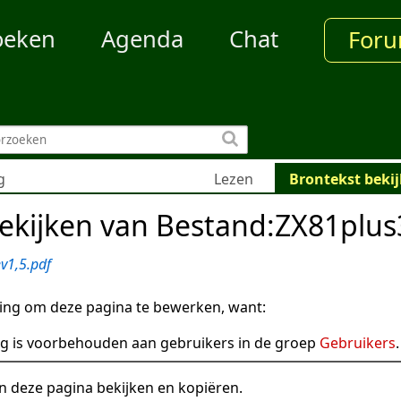
oeken
Agenda
Chat
For
g
Lezen
Brontekst beki
ekijken van Bestand:ZX81plus
v1,5.pdf
ng om deze pagina te bewerken, want:
g is voorbehouden aan gebruikers in de groep
Gebruikers
.
n deze pagina bekijken en kopiëren.