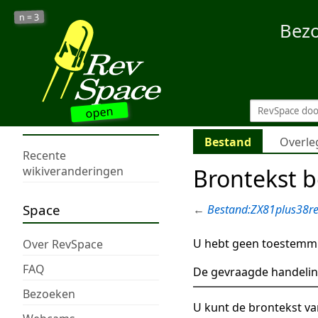
3
n =
Bez
open
Bestand
Overle
Recente
Brontekst b
wikiveranderingen
Space
←
Bestand:ZX81plus38re
U hebt geen toestemmi
Over RevSpace
FAQ
De gevraagde handelin
Bezoeken
U kunt de brontekst va