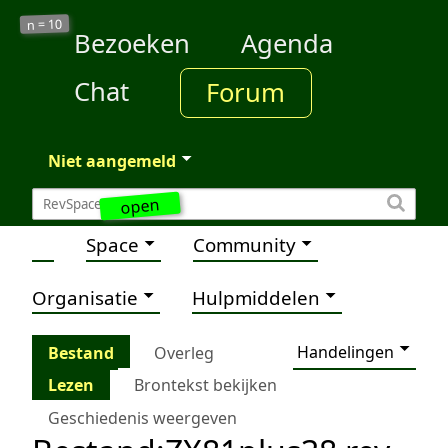
10
n =
Bezoeken
Agenda
Chat
Forum
Niet aangemeld
open
Space
Community
Organisatie
Hulpmiddelen
Handelingen
Bestand
Overleg
Lezen
Brontekst bekijken
Geschiedenis weergeven