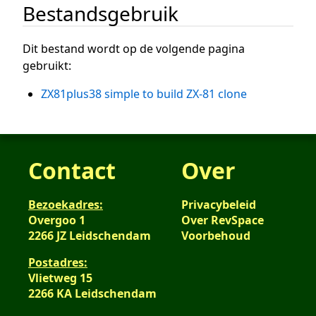
Bestandsgebruik
Dit bestand wordt op de volgende pagina
gebruikt:
ZX81plus38 simple to build ZX-81 clone
Contact
Over
Bezoekadres:
Privacybeleid
Overgoo 1
Over RevSpace
2266 JZ Leidschendam
Voorbehoud
Postadres:
Vlietweg 15
2266 KA Leidschendam