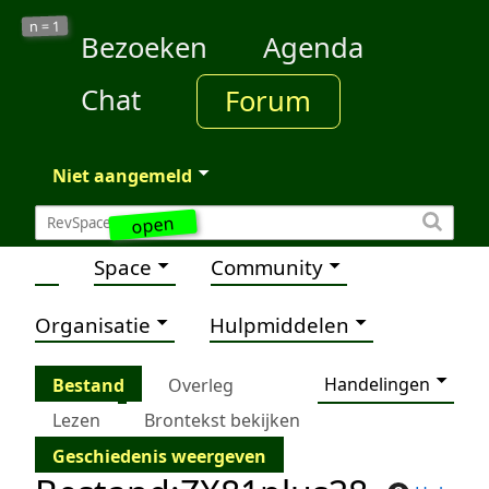
1
n =
Bezoeken
Agenda
Chat
Forum
Niet aangemeld
open
Space
Community
Organisatie
Hulpmiddelen
Handelingen
Bestand
Overleg
Lezen
Brontekst bekijken
Geschiedenis weergeven