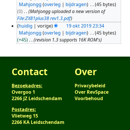
19
Mahjongg
overleg
bijdragen
45 bytes
okt
0
Mahjongg uploaded a new version of
2019
File:ZX81plus38 rev1.3.pdf
huidig
vorige
19 okt 2019 23:34
Mahjongg
overleg
bijdragen
45 bytes
+45
revision 1.3 supports 16K ROM's
Contact
Over
Bezoekadres:
Privacybeleid
Overgoo 1
Over RevSpace
2266 JZ Leidschendam
Voorbehoud
Postadres:
Vlietweg 15
2266 KA Leidschendam