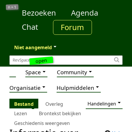
1
n =
Bezoeken
Agenda
Chat
Forum
Niet aangemeld
open
Space
Community
Organisatie
Hulpmiddelen
Handelingen
Bestand
Overleg
Lezen
Brontekst bekijken
Geschiedenis weergeven