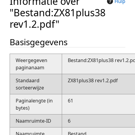
Informatie over
Hulp
"Bestand:ZX81plus38
rev1.2.pdf"
Basisgegevens
Weergegeven
Bestand:ZX81plus38 rev1.2.p
paginanaam
Standaard
ZX81plus38 rev1.2.pdf
sorteerwijze
Paginalengte (in
61
bytes)
Naamruimte-ID
6
Naamruimte
Bestand