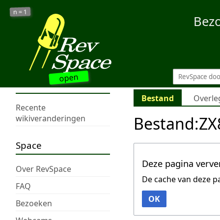
1
n =
Bez
open
Bestand
Overle
Recente
Bestand:ZX8
wikiveranderingen
Space
Deze pagina verve
Over RevSpace
De cache van deze p
FAQ
OK
Bezoeken