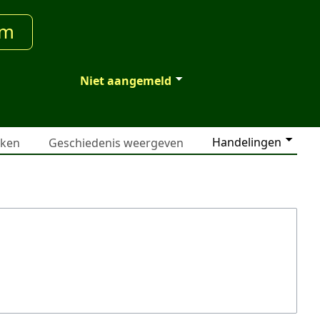
um
Niet aangemeld
Handelingen
jken
Geschiedenis weergeven