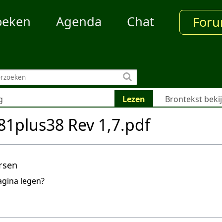
oeken
Agenda
Chat
For
g
Lezen
Brontekst beki
1plus38 Rev 1,7.pdf
rsen
agina legen?