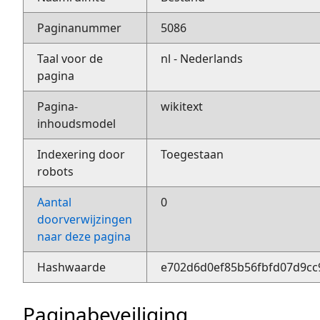
Paginanummer
5086
Taal voor de
nl - Nederlands
pagina
Pagina-
wikitext
inhoudsmodel
Indexering door
Toegestaan
robots
Aantal
0
doorverwijzingen
naar deze pagina
Hashwaarde
e702d6d0ef85b56fbfd07d9cc
Paginabeveiliging