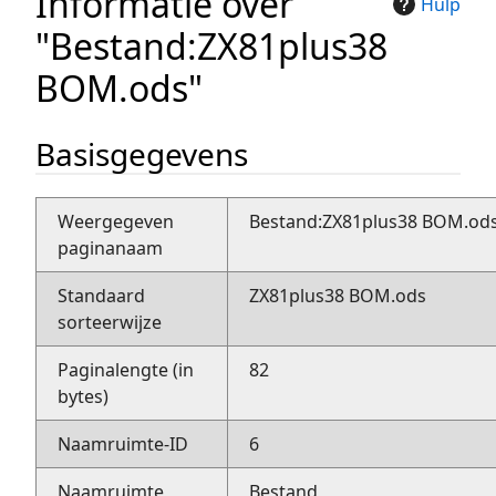
Informatie over
Hulp
"Bestand:ZX81plus38
BOM.ods"
Basisgegevens
Weergegeven
Bestand:ZX81plus38 BOM.od
paginanaam
Standaard
ZX81plus38 BOM.ods
sorteerwijze
Paginalengte (in
82
bytes)
Naamruimte-ID
6
Naamruimte
Bestand