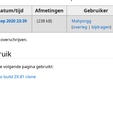
atum/tijd
Afmetingen
Gebruiker
sep 2020 23:39
(238 kB)
Mahjongg
(
overleg
|
bijdragen
)
 overschrijven.
ruik
e volgende pagina gebruikt:
o build ZX-81 clone