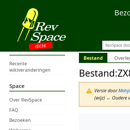
Bez
dicht
Bestand
Overle
Recente
Bestand
:
ZX
wikiveranderingen
Space
Versie door
Mahj
(wijz) ← Oudere v
Over RevSpace
FAQ
Bezoeken