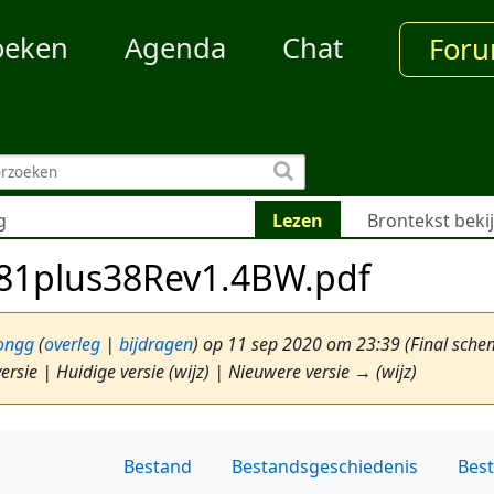
oeken
Agenda
Chat
For
g
Lezen
Brontekst beki
81plus38Rev1.4BW.pdf
ongg
(
overleg
|
bijdragen
)
op 11 sep 2020 om 23:39
(Final sche
ersie | Huidige versie (wijz) | Nieuwere versie → (wijz)
Bestand
Bestandsgeschiedenis
Bes