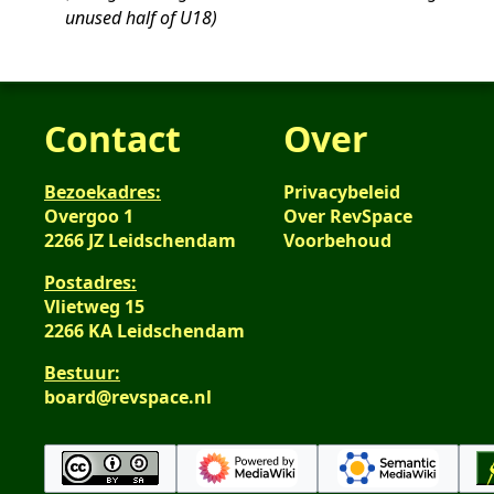
2022
unused half of U18
Contact
Over
Bezoekadres:
Privacybeleid
Overgoo 1
Over RevSpace
2266 JZ Leidschendam
Voorbehoud
Postadres:
Vlietweg 15
2266 KA Leidschendam
Bestuur:
board@revspace.nl