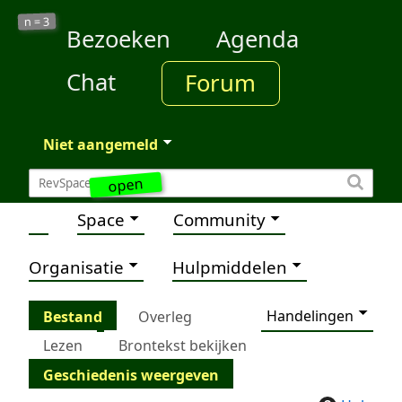
3
n =
Bezoeken
Agenda
Chat
Forum
Niet aangemeld
open
Space
Community
Organisatie
Hulpmiddelen
Handelingen
Bestand
Overleg
Lezen
Brontekst bekijken
Geschiedenis weergeven