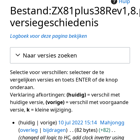
Hulp
Bestand:ZX81plus38Rev1,8.
versiegeschiedenis
Logboek voor deze pagina bekijken
Naar versies zoeken
Selectie voor verschillen: selecteer de te
vergelijken versies en toets ENTER of de knop
onderaan.
Verklaring afkortingen:
(huidig)
= verschil met
huidige versie,
(vorige)
= verschil met voorgaande
versie,
k
= kleine wijziging.
huidig
vorige
10 jul 2022 15:14
Mahjongg
10
overleg
bijdragen
82 bytes
+82
jul
changed all logic to HC, add clock inverter using