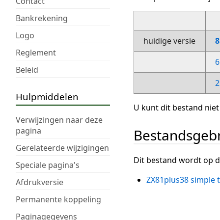
Contact
Bankrekening
Logo
huidige versie
8
Reglement
6
Beleid
2
Hulpmiddelen
U kunt dit bestand niet
Verwijzingen naar deze
pagina
Bestandsgeb
Gerelateerde wijzigingen
Dit bestand wordt op d
Speciale pagina's
ZX81plus38 simple t
Afdrukversie
Permanente koppeling
Paginagegevens