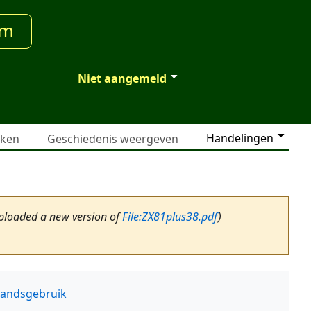
um
Niet aangemeld
Handelingen
jken
Geschiedenis weergeven
loaded a new version of
File:ZX81plus38.pdf
)
tandsgebruik