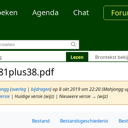
oeken
Agenda
Chat
For
g
Lezen
Brontekst beki
81plus38.pdf
ongg
(
overleg
|
bijdragen
)
op 8 okt 2019 om 22:20
(Mahjongg up
ersie
| Huidige versie (wijz) | Nieuwere versie → (wijz)
Bestand
Bestandsgeschiedenis
Bes