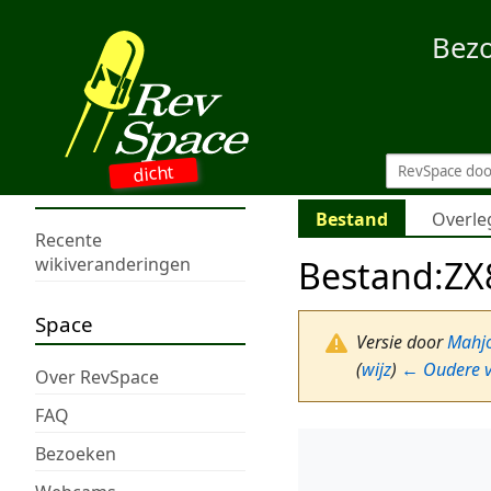
Bez
dicht
Bestand
Overle
Recente
Bestand
:
ZX
wikiveranderingen
Space
Versie door
Mahj
(
wijz
)
← Oudere v
Over RevSpace
FAQ
Bezoeken