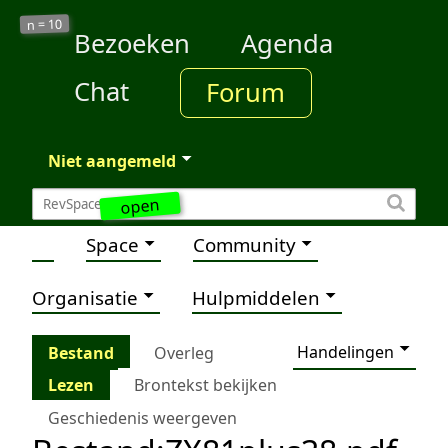
10
n =
Bezoeken
Agenda
Chat
Forum
Niet aangemeld
open
Space
Community
Organisatie
Hulpmiddelen
Handelingen
Bestand
Overleg
Lezen
Brontekst bekijken
Geschiedenis weergeven