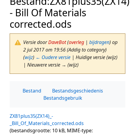
Bestand
:
ZX81plus35(ZX14)
- Bill Of Materials
corrected.ods
Versie door
DaveBot
(
overleg
|
bijdragen
)
op
2 jul 2017 om 19:56
(Addig to category)
(
wijz
)
← Oudere versie
| Huidige versie (wijz)
| Nieuwere versie → (wijz)
Bestand
Bestandsgeschiedenis
Bestandsgebruik
ZX81plus35(ZX14)_-
_Bill_Of_Materials_corrected.ods
(bestandsgrootte: 10 kB, MIME-type: