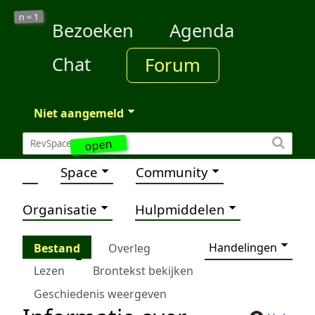
1
n =
Bezoeken
Agenda
Chat
Forum
Niet aangemeld
open
Space
Community
Organisatie
Hulpmiddelen
Handelingen
Bestand
Overleg
Lezen
Brontekst bekijken
Geschiedenis weergeven