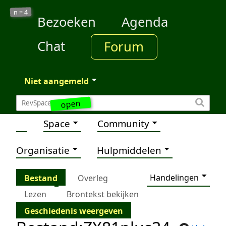
4
n =
Bezoeken
Agenda
Chat
Forum
Niet aangemeld
open
Space
Community
Organisatie
Hulpmiddelen
Handelingen
Bestand
Overleg
Lezen
Brontekst bekijken
Geschiedenis weergeven