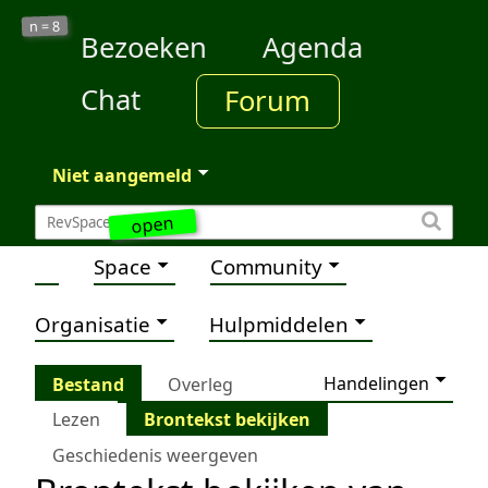
8
n =
Bezoeken
Agenda
Chat
Forum
Niet aangemeld
open
Space
Community
Organisatie
Hulpmiddelen
Handelingen
Bestand
Overleg
Lezen
Brontekst bekijken
Geschiedenis weergeven