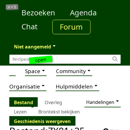
5
n =
Bezoeken
Agenda
Chat
Forum
Niet aangemeld
open
Space
Community
Organisatie
Hulpmiddelen
Handelingen
Bestand
Overleg
Lezen
Brontekst bekijken
Geschiedenis weergeven