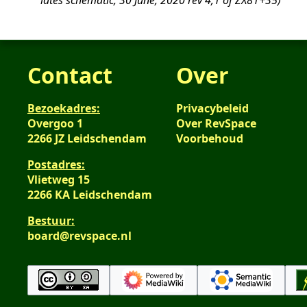
lates schematic, 30 June, 2020 rev 4,1 of ZX81+35
2020
Contact
Over
Bezoekadres:
Privacybeleid
Overgoo 1
Over RevSpace
2266 JZ Leidschendam
Voorbehoud
Postadres:
Vlietweg 15
2266 KA Leidschendam
Bestuur:
board@revspace.nl