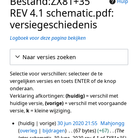
Bestand:ZX81+35
Hulp
REV 4.1 schematic.pdf:
versiegeschiedenis
Logboek voor deze pagina bekijken
Naar versies zoeken
Selectie voor verschillen: selecteer de te
vergelijken versies en toets ENTER of de knop
onderaan.
Verklaring afkortingen:
(huidig)
= verschil met
huidige versie,
(vorige)
= verschil met voorgaande
versie,
k
= kleine wijziging.
huidig
vorige
30 jun 2020 21:55
Mahjongg
30
overleg
bijdragen
67 bytes
+67
The
jun