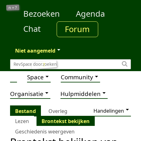
?
n =
Bezoeken
Agenda
Chat
Forum
Niet aangemeld
?
Space
Community
Organisatie
Hulpmiddelen
Handelingen
Bestand
Overleg
Lezen
Brontekst bekijken
Geschiedenis weergeven