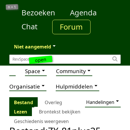
1
n =
Bezoeken
Agenda
Chat
Forum
Niet aangemeld
open
Space
Community
Organisatie
Hulpmiddelen
Handelingen
Bestand
Overleg
Lezen
Brontekst bekijken
Geschiedenis weergeven