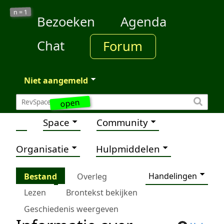
1
n =
Bezoeken
Agenda
Chat
Forum
Niet aangemeld
open
Space
Community
Organisatie
Hulpmiddelen
Handelingen
Bestand
Overleg
Lezen
Brontekst bekijken
Geschiedenis weergeven