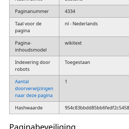
Paginanummer
4334
Taal voor de
nl - Nederlands
pagina
Pagina-
wikitext
inhoudsmodel
Indexering door
Toegestaan
robots
Aantal
1
doorverwijzingen
naar deze pagina
Hashwaarde
954c83bbdd85bb6fedf2c5458
Paginabeveiliging