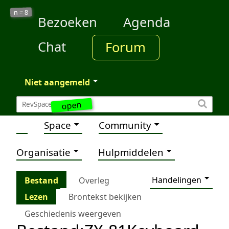
8
n =
Bezoeken
Agenda
Chat
Forum
Niet aangemeld
open
Space
Community
Organisatie
Hulpmiddelen
Handelingen
Bestand
Overleg
Lezen
Brontekst bekijken
Geschiedenis weergeven