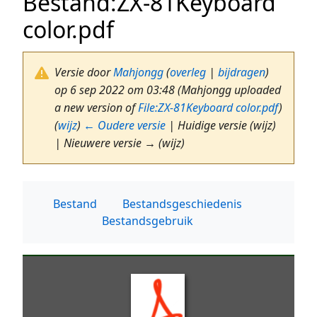
Bestand
:
ZX-81Keyboard
color.pdf
Versie door
Mahjongg
(
overleg
|
bijdragen
)
op 6 sep 2022 om 03:48
(Mahjongg uploaded
a new version of
File:ZX-81Keyboard color.pdf
)
(
wijz
)
← Oudere versie
| Huidige versie (wijz)
| Nieuwere versie → (wijz)
Bestand
Bestandsgeschiedenis
Bestandsgebruik