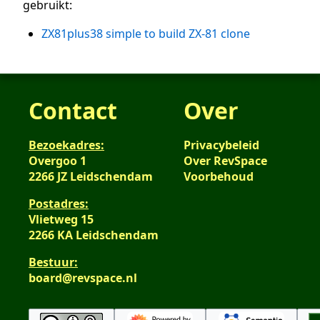
gebruikt:
ZX81plus38 simple to build ZX-81 clone
Contact
Over
Bezoekadres:
Privacybeleid
Overgoo 1
Over RevSpace
2266 JZ Leidschendam
Voorbehoud
Postadres:
Vlietweg 15
2266 KA Leidschendam
Bestuur:
board@revspace.nl