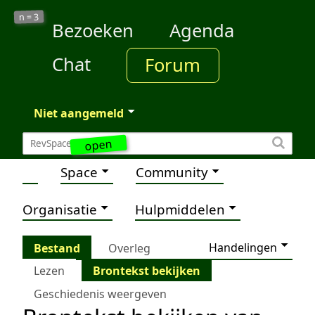
3
n =
Bezoeken
Agenda
Chat
Forum
Niet aangemeld
open
Space
Community
Organisatie
Hulpmiddelen
Handelingen
Bestand
Overleg
Lezen
Brontekst bekijken
Geschiedenis weergeven