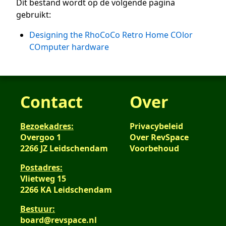
Dit bestand wordt op de volgende pagina
gebruikt:
Designing the RhoCoCo Retro Home COlor
COmputer hardware
Contact
Over
Bezoekadres:
Privacybeleid
Overgoo 1
Over RevSpace
2266 JZ Leidschendam
Voorbehoud
Postadres:
Vlietweg 15
2266 KA Leidschendam
Bestuur:
board@revspace.nl