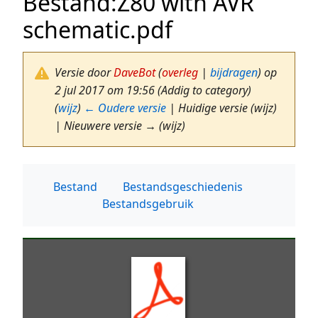
Bestand
:
Z80 with AVR
schematic.pdf
Versie door
DaveBot
(
overleg
|
bijdragen
)
op
2 jul 2017 om 19:56
(Addig to category)
(
wijz
)
← Oudere versie
| Huidige versie (wijz)
| Nieuwere versie → (wijz)
Bestand
Bestandsgeschiedenis
Bestandsgebruik