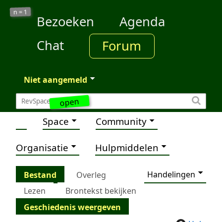
1
n =
Bezoeken
Agenda
Chat
Forum
Niet aangemeld
open
Space
Community
Organisatie
Hulpmiddelen
Handelingen
Bestand
Overleg
Lezen
Brontekst bekijken
Geschiedenis weergeven