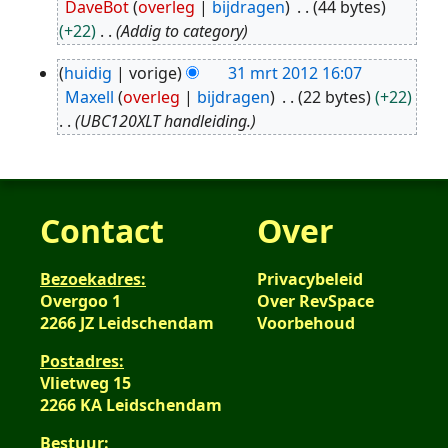
DaveBot
overleg
bijdragen
44 bytes
jul
+22
Addig to category
2017
huidig
vorige
31 mrt 2012 16:07
31
Maxell
overleg
bijdragen
22 bytes
+22
mrt
UBC120XLT handleiding.
2012
Contact
Over
Bezoekadres:
Privacybeleid
Overgoo 1
Over RevSpace
2266 JZ Leidschendam
Voorbehoud
Postadres:
Vlietweg 15
2266 KA Leidschendam
Bestuur: