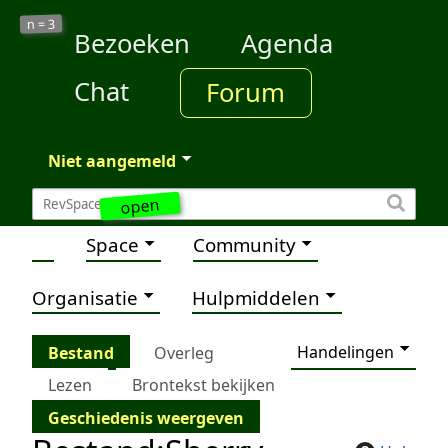
3
n =
Bezoeken
Agenda
Chat
Forum
Niet aangemeld
open
Space
Community
Organisatie
Hulpmiddelen
Handelingen
Bestand
Overleg
Lezen
Brontekst bekijken
Geschiedenis weergeven