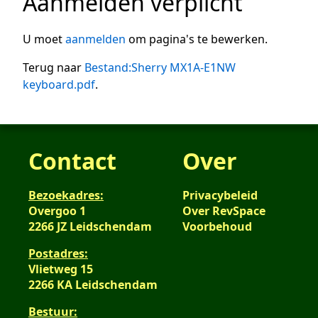
Aanmelden verplicht
U moet
aanmelden
om pagina's te bewerken.
Terug naar
Bestand:Sherry MX1A-E1NW
keyboard.pdf
.
Contact
Over
Bezoekadres:
Privacybeleid
Overgoo 1
Over RevSpace
2266 JZ Leidschendam
Voorbehoud
Postadres:
Vlietweg 15
2266 KA Leidschendam
Bestuur: