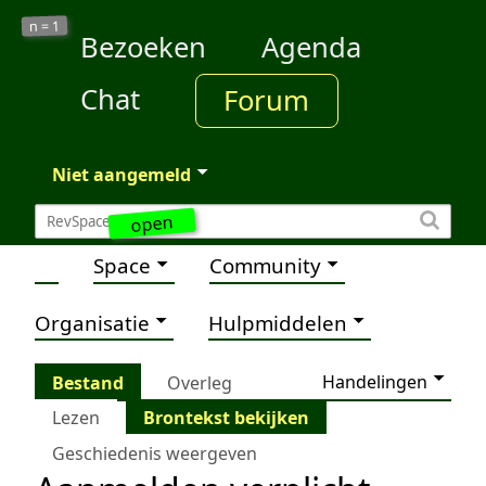
1
n =
Bezoeken
Agenda
Chat
Forum
Niet aangemeld
open
Space
Community
Organisatie
Hulpmiddelen
Handelingen
Bestand
Overleg
Lezen
Brontekst bekijken
Geschiedenis weergeven