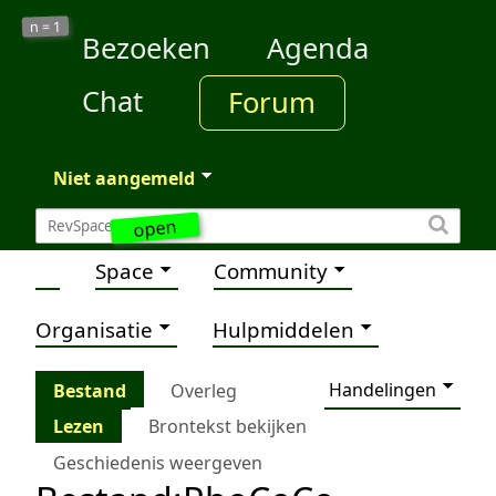
1
n =
Bezoeken
Agenda
Chat
Forum
Niet aangemeld
open
Space
Community
Organisatie
Hulpmiddelen
Handelingen
Bestand
Overleg
Lezen
Brontekst bekijken
Geschiedenis weergeven