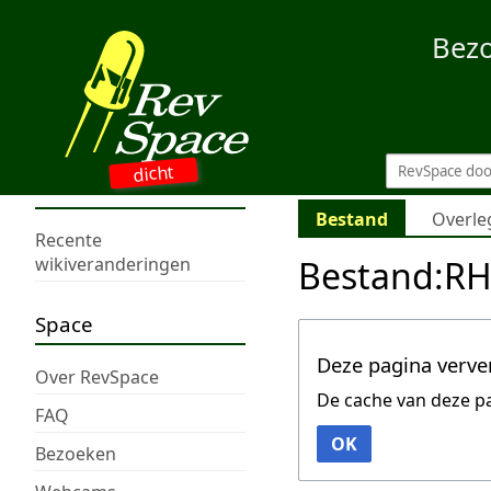
Bez
dicht
Bestand
Overle
Recente
Bestand:RH
wikiveranderingen
Space
Deze pagina verve
Over RevSpace
De cache van deze p
FAQ
OK
Bezoeken