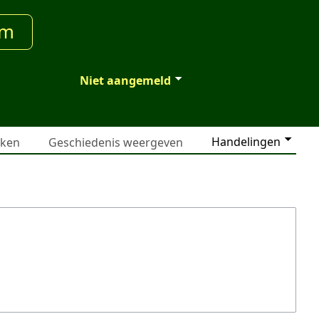
um
Niet aangemeld
Handelingen
jken
Geschiedenis weergeven