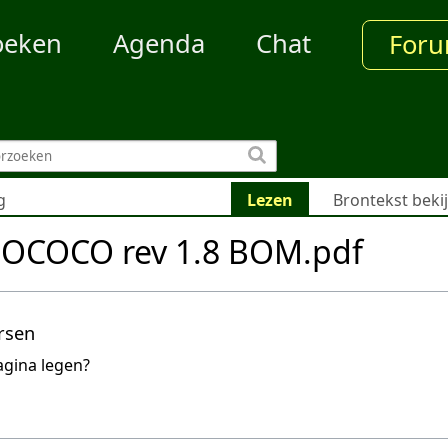
oeken
Agenda
Chat
For
g
Lezen
Brontekst beki
OCOCO rev 1.8 BOM.pdf
rsen
agina legen?