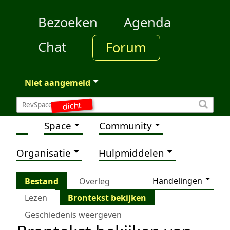
Bezoeken
Agenda
Chat
Forum
Niet aangemeld
dicht
Space
Community
Organisatie
Hulpmiddelen
Handelingen
Bestand
Overleg
Lezen
Brontekst bekijken
Geschiedenis weergeven