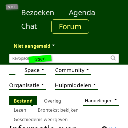
1
n =
Bezoeken
Agenda
Chat
Forum
Niet aangemeld
open
Space
Community
Organisatie
Hulpmiddelen
Handelingen
Bestand
Overleg
Lezen
Brontekst bekijken
Geschiedenis weergeven