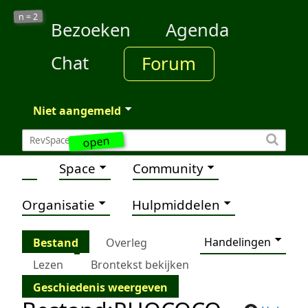
2
n =
Bezoeken
Agenda
Chat
Forum
Niet aangemeld
open
Space
Community
Organisatie
Hulpmiddelen
Handelingen
Bestand
Overleg
Lezen
Brontekst bekijken
Geschiedenis weergeven