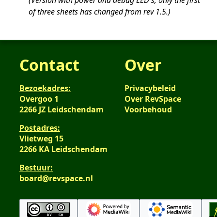
Version with power and debug LED's, only the first
2018
of three sheets has changed from rev 1.5.
Contact
Over
Bezoekadres:
Privacybeleid
Overgoo 1
Over RevSpace
2266 JZ Leidschendam
Voorbehoud
Postadres:
Vlietweg 15
2266 KA Leidschendam
Bestuur:
board@revspace.nl