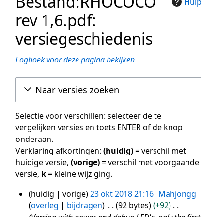
Bestand:RHOCOCO
Hulp
rev 1,6.pdf:
versiegeschiedenis
Logboek voor deze pagina bekijken
Naar versies zoeken
Selectie voor verschillen: selecteer de te
vergelijken versies en toets ENTER of de knop
onderaan.
Verklaring afkortingen:
(huidig)
= verschil met
huidige versie,
(vorige)
= verschil met voorgaande
versie,
k
= kleine wijziging.
huidig
vorige
23 okt 2018 21:16
Mahjongg
23
overleg
bijdragen
92 bytes
+92
okt