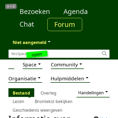
3
n =
Bezoeken
Agenda
Chat
Forum
Niet aangemeld
open
Space
Community
Organisatie
Hulpmiddelen
Handelingen
Bestand
Overleg
Lezen
Brontekst bekijken
Geschiedenis weergeven