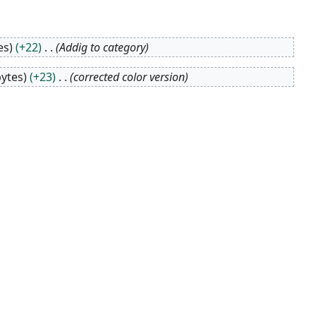
es
+22
Addig to category
bytes
+23
corrected color version