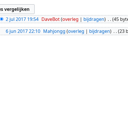
2 jul 2017 19:54
DaveBot
overleg
bijdragen
45 byt
6 jun 2017 22:10
Mahjongg
overleg
bijdragen
23 