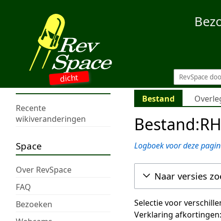
Bez
dicht
Bestand
Overle
Recente
Bestand:RH
wikiveranderingen
Space
Logboek voor deze pagin
Over RevSpace
Naar versies z
FAQ
Selectie voor verschill
Bezoeken
Verklaring afkortingen