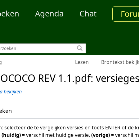
oeken
Agenda
Chat
For
g
Lezen
Brontekst bekij
OCOCO REV 1.1.pdf: versieges
a bekijken
oeken
en: selecteer de te vergelijken versies en toets ENTER of de
:
(huidig)
= verschil met huidige versie,
(vorige)
= verschil 