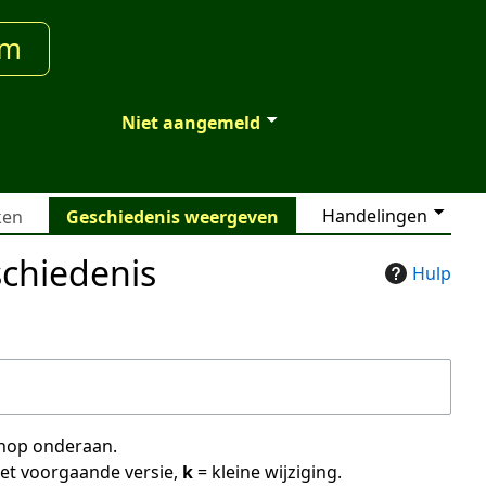
um
Niet aangemeld
Handelingen
ken
Geschiedenis weergeven
chiedenis
Hulp
 knop onderaan.
met voorgaande versie,
k
= kleine wijziging.