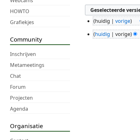
Webcams
HOWTO
huidig
vorige
Grafiekjes
2
jul
huidig
vorige
6
Community
2017
jun
2017
Inschrijven
Metameetings
Chat
Forum
Projecten
Agenda
Organisatie