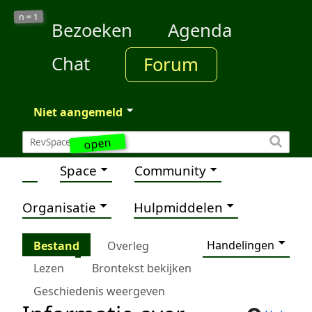
1
n =
Bezoeken
Agenda
Chat
Forum
Niet aangemeld
open
Space
Community
Organisatie
Hulpmiddelen
Handelingen
Bestand
Overleg
Lezen
Brontekst bekijken
Geschiedenis weergeven