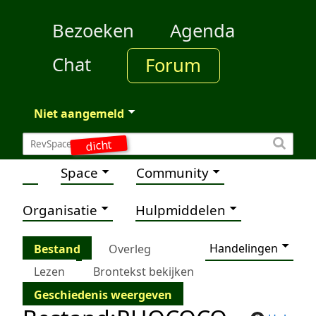
Bezoeken
Agenda
Chat
Forum
Niet aangemeld
dicht
Space
Community
Organisatie
Hulpmiddelen
Handelingen
Bestand
Overleg
Lezen
Brontekst bekijken
Geschiedenis weergeven