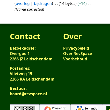
18
overleg
bijdragen
14 bytes
+14
jul
Name corrected
2018
Contact
Over
Bezoekadres:
Privacybeleid
Overgoo 1
Over RevSpace
2266 JZ Leidschendam
Voorbehoud
Postadres:
Vlietweg 15
2266 KA Leidschendam
Bestuur:
board@revspace.nl