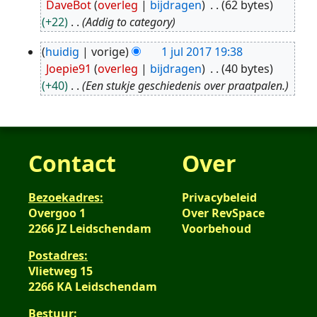
DaveBot
overleg
bijdragen
62 bytes
jul
+22
Addig to category
2017
huidig
vorige
1 jul 2017 19:38
1
Joepie91
overleg
bijdragen
40 bytes
jul
+40
Een stukje geschiedenis over praatpalen.
2017
Contact
Over
Bezoekadres:
Privacybeleid
Overgoo 1
Over RevSpace
2266 JZ Leidschendam
Voorbehoud
Postadres:
Vlietweg 15
2266 KA Leidschendam
Bestuur: