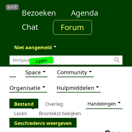
7
n =
Bezoeken
Agenda
Chat
Forum
Niet aangemeld
open
Space
Community
Organisatie
Hulpmiddelen
Handelingen
Bestand
Overleg
Lezen
Brontekst bekijken
Geschiedenis weergeven