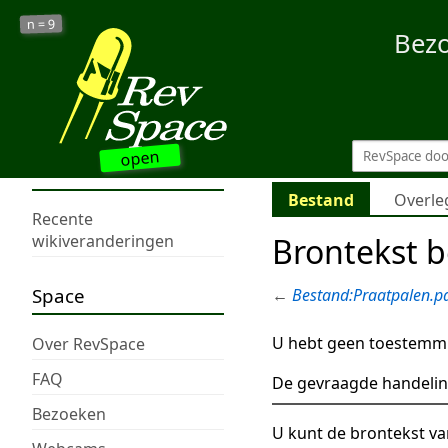
9
n =
Bez
open
Bestand
Overle
Recente
Brontekst b
wikiveranderingen
Space
←
Bestand:Praatpalen.p
U hebt geen toestemmi
Over RevSpace
FAQ
De gevraagde handelin
Bezoeken
U kunt de brontekst va