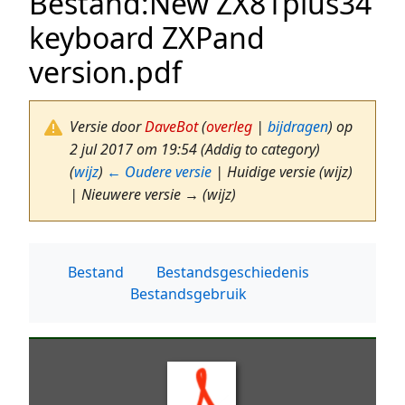
Bestand
:
New ZX81plus34
keyboard ZXPand
version.pdf
Versie door
DaveBot
(
overleg
|
bijdragen
)
op
2 jul 2017 om 19:54
(Addig to category)
(
wijz
)
← Oudere versie
| Huidige versie (wijz)
| Nieuwere versie → (wijz)
Bestand
Bestandsgeschiedenis
Bestandsgebruik