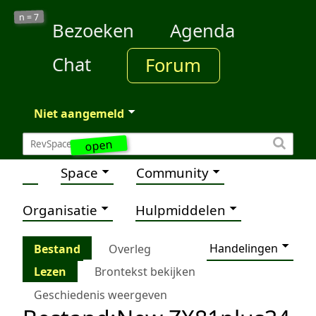
7
n =
Bezoeken
Agenda
Chat
Forum
Niet aangemeld
open
Space
Community
Organisatie
Hulpmiddelen
Handelingen
Bestand
Overleg
Lezen
Brontekst bekijken
Geschiedenis weergeven