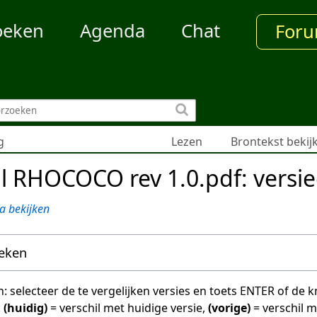
oeken
Agenda
Chat
For
g
Lezen
Brontekst bekij
l RHOCOCO rev 1.0.pdf: versi
a bekijken
oeken
en: selecteer de te vergelijken versies en toets ENTER of de
:
(huidig)
= verschil met huidige versie,
(vorige)
= verschil 