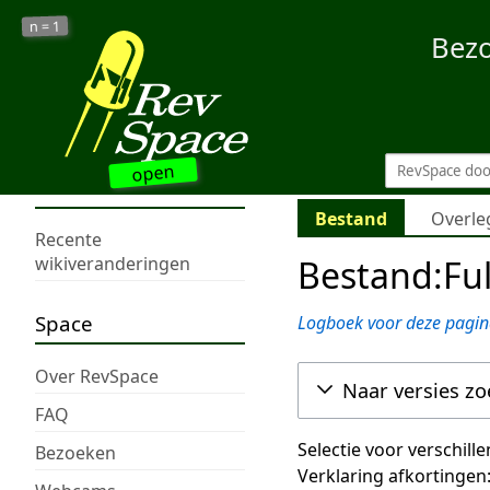
1
n =
Bez
open
Bestand
Overle
Recente
Bestand:Ful
wikiveranderingen
Space
Logboek voor deze pagin
Over RevSpace
Naar versies z
FAQ
Selectie voor verschill
Bezoeken
Verklaring afkortingen