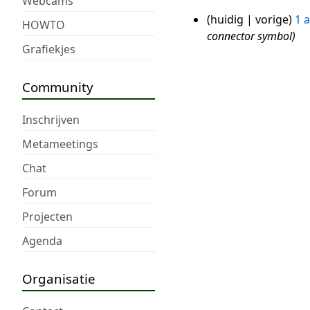
Webcams
huidig
vorige
1 
1
HOWTO
connector symbol
aug
Grafiekjes
2018
Community
Inschrijven
Metameetings
Chat
Forum
Projecten
Agenda
Organisatie