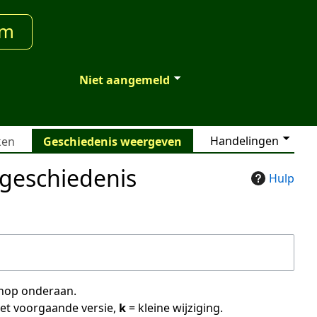
um
Niet aangemeld
Handelingen
ken
Geschiedenis weergeven
egeschiedenis
Hulp
 knop onderaan.
met voorgaande versie,
k
= kleine wijziging.