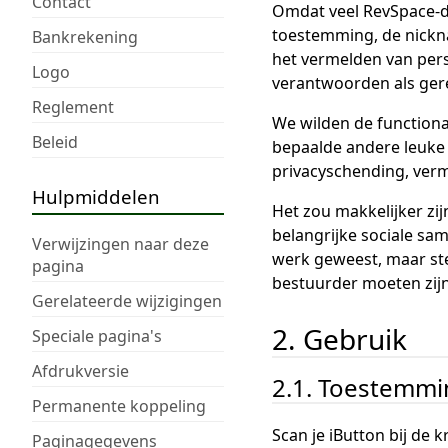
Contact
Omdat veel RevSpace-de
toestemming, de nickna
Bankrekening
het vermelden van pers
Logo
verantwoorden als ger
Reglement
We wilden de functiona
Beleid
bepaalde andere leuke 
privacyschending, verm
Hulpmiddelen
Het zou makkelijker zi
belangrijke sociale sa
Verwijzingen naar deze
werk geweest, maar ste
pagina
bestuurder moeten zijn
Gerelateerde wijzigingen
2. Gebruik
Speciale pagina's
Afdrukversie
2.1. Toestemm
Permanente koppeling
Scan je iButton bij de kr
Paginagegevens