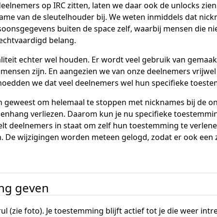
elnemers op IRC zitten, laten we daar ook de unlocks zien. 
me van de sleutelhouder bij. We weten inmiddels dat nick
oonsgegevens buiten de space zelf, waarbij mensen die nie
echtvaardigd belang.
liteit echter wel houden. Er wordt veel gebruik van gemaakt
mensen zijn. En aangezien we van onze deelnemers vrijwel
oedden we dat veel deelnemers wel hun specifieke toestem
jn geweest om helemaal te stoppen met nicknames bij de o
menhang verliezen. Daarom kun je nu specifieke toestemmin
lt deelnemers in staat om zelf hun toestemming te verlenen
. De wijzigingen worden meteen gelogd, zodat er ook een z
ing geven
ul (zie foto). Je toestemming blijft actief tot je die weer intr