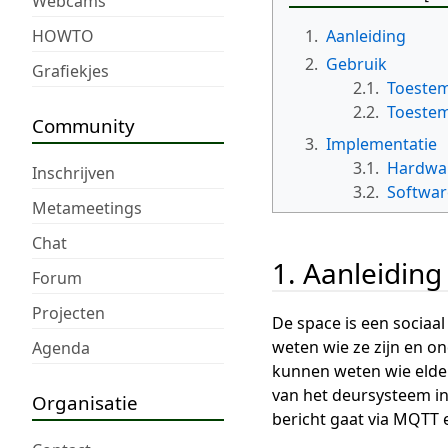
Webcams
HOWTO
1.
Aanleiding
2.
Gebruik
Grafiekjes
2.1.
Toeste
2.2.
Toestem
Community
3.
Implementatie
3.1.
Hardwa
Inschrijven
3.2.
Softwar
Metameetings
Chat
1. Aanleiding
Forum
Projecten
De space is een sociaal
weten wie ze zijn en o
Agenda
kunnen weten wie elde
van het deursysteem i
Organisatie
bericht gaat via MQTT e