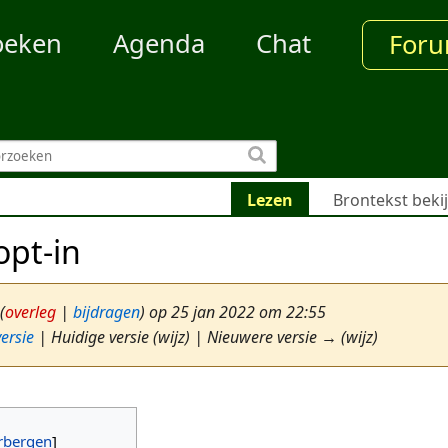
oeken
Agenda
Chat
For
Lezen
Brontekst beki
opt-in
(
overleg
|
bijdragen
)
op 25 jan 2022 om 22:55
ersie
| Huidige versie (wijz) | Nieuwere versie → (wijz)