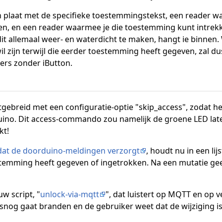
plaat met de specifieke toestemmingstekst, een reader wa
n, en een reader waarmee je die toestemming kunt intre
dit allemaal weer- en waterdicht te maken, hangt ie binnen.
l zijn terwijl die eerder toestemming heeft gegeven, zal d
ers zonder iButton.
 uitgebreid met een configuratie-optie "skip_access", zoda
ino. Dit access-commando zou namelijk de groene LED lat
kt!
 dat de doorduino-meldingen verzorgt
, houdt nu in een li
stemming heeft gegeven of ingetrokken. Na een mutatie g
uw script, "
unlock-via-mqtt
", dat luistert op MQTT en op
nog gaat branden en de gebruiker weet dat de wijziging is 