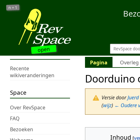
1
n =
Bez
open
Pagina
Overleg
Recente
Doorduino 
wikiveranderingen
Space
Versie door
Juerd
(
wijz
)
← Oudere v
Over RevSpace
FAQ
Bezoeken
Inhoud