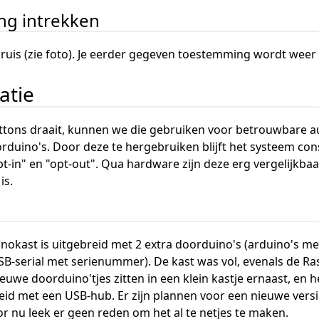
ng intrekken
 kruis (zie foto). Je eerder gegeven toestemming wordt weer u
atie
ttons draait, kunnen we die gebruiken voor betrouwbare a
rduino's. Door deze te hergebruiken blijft het systeem co
pt-in" en "opt-out". Qua hardware zijn deze erg vergelijkb
is.
okast is uitgebreid met 2 extra doorduino's (arduino's me
B-serial met serienummer). De kast was vol, evenals de Ras
uwe doorduino'tjes zitten in een klein kastje ernaast, en h
eid met een USB-hub. Er zijn plannen voor een nieuwe versi
r nu leek er geen reden om het al te netjes te maken.