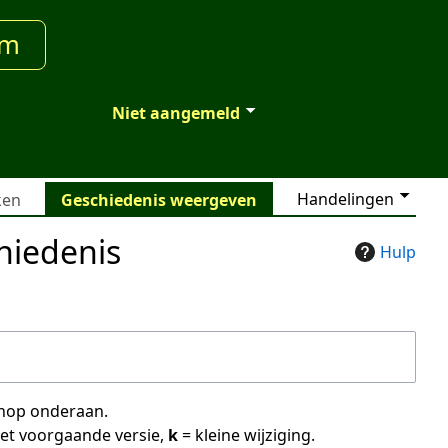
um
Niet aangemeld
Handelingen
ken
Geschiedenis weergeven
hiedenis
Hulp
 knop onderaan.
met voorgaande versie,
k
= kleine wijziging.