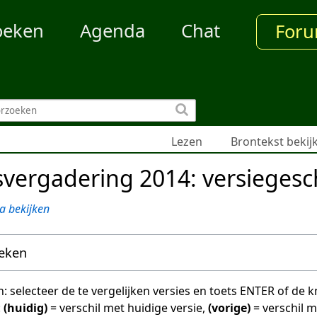
oeken
Agenda
Chat
For
Lezen
Brontekst bekij
vergadering 2014: versiegesc
a bekijken
oeken
en: selecteer de te vergelijken versies en toets ENTER of de
:
(huidig)
= verschil met huidige versie,
(vorige)
= verschil 