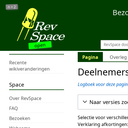
2
n =
Bez
open
Pagina
Overleg
Recente
Deelnemers
wikiveranderingen
Space
Logboek voor deze pagin
Over RevSpace
Naar versies z
FAQ
Selectie voor verschill
Bezoeken
Verklaring afkortingen