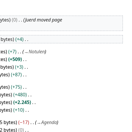
bytes
0
Juerd moved page
 bytes
+4
tes
+7
→
Notulen
tes
+509
 bytes
+3
ytes
+87
ytes
+75
bytes
+480
bytes
+2.245
bytes
+10
5 bytes
−17
→
Agenda
2 bytes
0