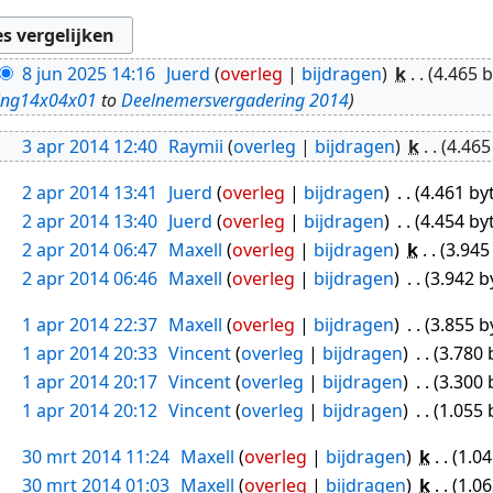
8 jun 2025 14:16
Juerd
overleg
bijdragen
k
4.465 
ing14x04x01
to
Deelnemersvergadering 2014
3 apr 2014 12:40
Raymii
overleg
bijdragen
k
4.465
2 apr 2014 13:41
Juerd
overleg
bijdragen
4.461 by
2 apr 2014 13:40
Juerd
overleg
bijdragen
4.454 by
2 apr 2014 06:47
Maxell
overleg
bijdragen
k
3.945
2 apr 2014 06:46
Maxell
overleg
bijdragen
3.942 b
1 apr 2014 22:37
Maxell
overleg
bijdragen
3.855 b
1 apr 2014 20:33
Vincent
overleg
bijdragen
3.780 
1 apr 2014 20:17
Vincent
overleg
bijdragen
3.300 
1 apr 2014 20:12
Vincent
overleg
bijdragen
1.055 
30 mrt 2014 11:24
Maxell
overleg
bijdragen
k
1.04
30 mrt 2014 01:03
Maxell
overleg
bijdragen
k
1.06