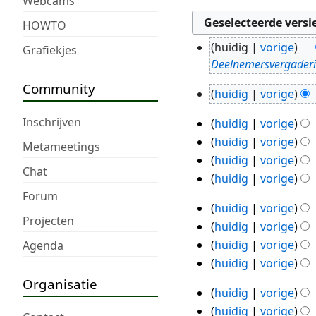
Webcams
HOWTO
huidig
vorige
Grafiekjes
8
Deelnemersvergader
jun
Community
2025
huidig
vorige
3
G
apr
Inschrijven
huidig
vorige
e
2
2014
huidig
vorige
e
apr
Metameetings
G
huidig
vorige
n
2014
Chat
e
G
b
huidig
vorige
e
e
e
G
Forum
huidig
vorige
n
e
w
e
1
Projecten
G
b
huidig
vorige
n
e
e
apr
e
e
G
b
huidig
vorige
Agenda
r
n
2014
e
w
e
e
G
k
b
huidig
vorige
n
e
e
w
e
i
e
G
Organisatie
b
huidig
vorige
r
n
e
e
n
w
e
30
e
k
b
huidig
vorige
r
n
g
e
e