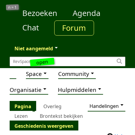
1
n =
Bezoeken
Agenda
Chat
Forum
Niet aangemeld
open
Space
Community
Organisatie
Hulpmiddelen
Handelingen
Pagina
Overleg
Lezen
Brontekst bekijken
Geschiedenis weergeven