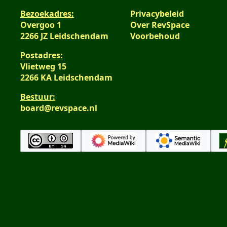
s
Bezoekadres:
Privacybeleid
s
Overgoo 1
Over RevSpace
a
2266 JZ Leidschendam
Voorbehoud
m
e
Postadres:
n
Vlietweg 15
v
2266 KA Leidschendam
a
Bestuur:
t
board@revspace.nl
t
i
n
g