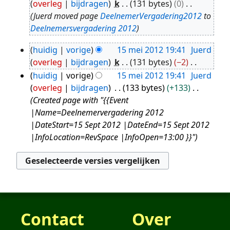
overleg
bijdragen
k
131 bytes
0
jun
Juerd moved page
DeelnemerVergadering2012
to
2025
Deelnemersvergadering 2012
huidig
vorige
15 mei 2012 19:41
Juerd
15
overleg
bijdragen
k
131 bytes
−2
mei
G
huidig
vorige
15 mei 2012 19:41
Juerd
2012
e
overleg
bijdragen
133 bytes
+133
e
Created page with "{{Event
n
|Name=Deelnemervergadering 2012
b
|DateStart=15 Sept 2012 |DateEnd=15 Sept 2012
e
|InfoLocation=RevSpace |InfoOpen=13:00 }}"
w
e
r
k
i
n
Contact
Over
g