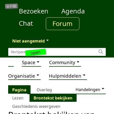
10
n =
Bezoeken
Agenda
Chat
Forum
Niet aangemeld
open
Space
Community
Organisatie
Hulpmiddelen
Handelingen
Pagina
Overleg
Lezen
Brontekst bekijken
Geschiedenis weergeven