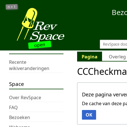
1
n =
Bez
open
Pagina
Overleg
Recente
CCCheckma
wikiveranderingen
Space
Deze pagina verve
Over RevSpace
De cache van deze p
FAQ
OK
Bezoeken