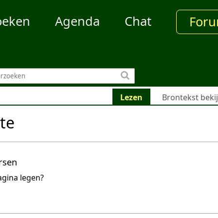
oeken
Agenda
Chat
For
Lezen
Brontekst beki
te
rsen
agina legen?