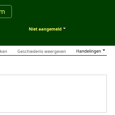
um
Niet aangemeld
Handelingen
jken
Geschiedenis weergeven