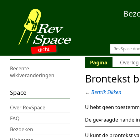
Bez
dicht
Pagina
Overleg
Recente
Brontekst b
wikiveranderingen
Space
←
Bertrik Sikken
U hebt geen toestemmi
Over RevSpace
FAQ
De gevraagde handelin
Bezoeken
U kunt de brontekst va