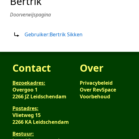
Bertrik
Doorverwijspagina
Doorverwijzing naar:
Gebruiker:Bertrik Sikken
Contact
Over
Bezoekadres:
Privacybeleid
Overgoo 1
Over RevSpace
2266 JZ Leidschendam
Voorbehoud
Postadres:
Vlietweg 15
2266 KA Leidschendam
Bestuur: