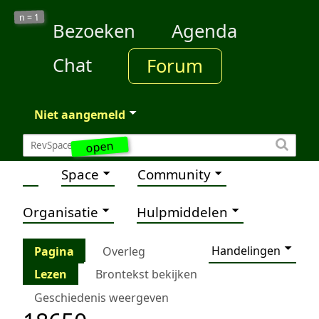
1
n =
Bezoeken
Agenda
Chat
Forum
Niet aangemeld
open
Space
Community
Organisatie
Hulpmiddelen
Handelingen
Pagina
Overleg
Lezen
Brontekst bekijken
Geschiedenis weergeven