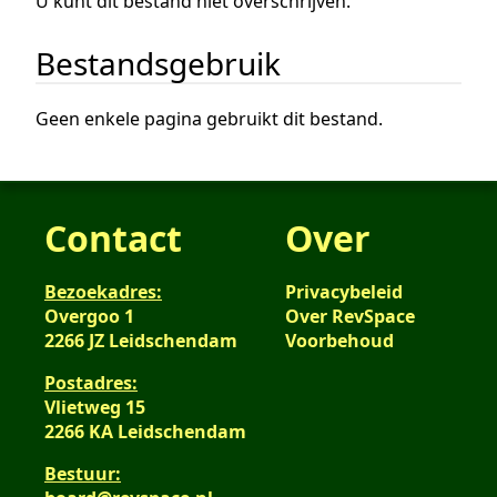
U kunt dit bestand niet overschrijven.
Bestandsgebruik
Geen enkele pagina gebruikt dit bestand.
Contact
Over
Bezoekadres:
Privacybeleid
Overgoo 1
Over RevSpace
2266 JZ Leidschendam
Voorbehoud
Postadres:
Vlietweg 15
2266 KA Leidschendam
Bestuur: