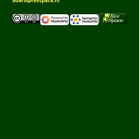
board@revspace.nl