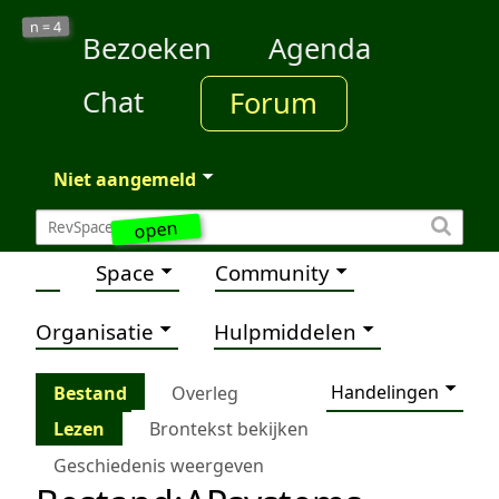
4
n =
Bezoeken
Agenda
Chat
Forum
Niet aangemeld
open
Space
Community
Organisatie
Hulpmiddelen
Handelingen
Bestand
Overleg
Lezen
Brontekst bekijken
Geschiedenis weergeven